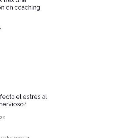
s tras una
ón en coaching
3
ecta el estrés al
nervioso?
022
 redes sociales