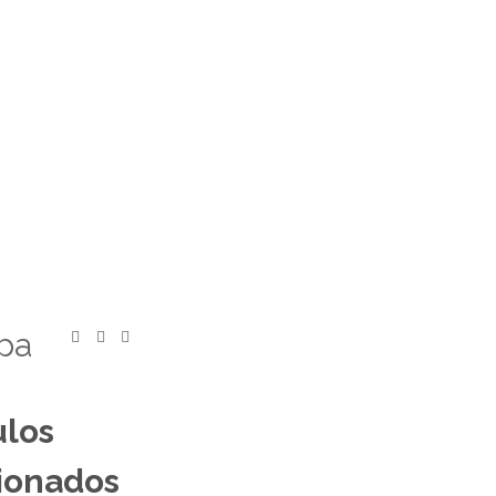
pa
ulos
ionados