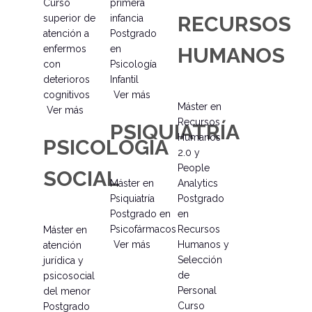
Curso
primera
RECURSOS
superior de
infancia
atención a
Postgrado
enfermos
en
HUMANOS
con
Psicología
deterioros
Infantil
cognitivos
Ver más
Máster en
Ver más
Recursos
PSIQUIATRÍA
Humanos
PSICOLOGÍA
2.0 y
People
SOCIAL
Máster en
Analytics
Psiquiatría
Postgrado
Postgrado en
en
Psicofármacos
Recursos
Máster en
Ver más
Humanos y
atención
Selección
jurídica y
de
psicosocial
Personal
del menor
Curso
Postgrado