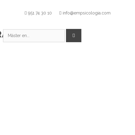
951 74 30 10
info@empsicologia.com
RAMAS