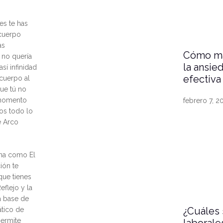
s te has
cuerpo
as
Cómo man
o no quería
la ansie
así infinidad
efectiva
 cuerpo al
que tú no
 momento
febrero 7, 2
os todo lo
e Arco
ina como El
ión te
que tienes
flejo y la
a base de
¿Cuáles 
ático de
ermite