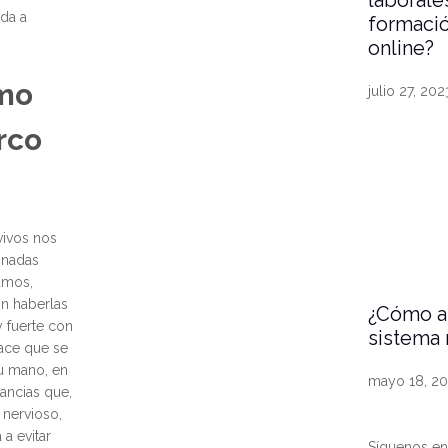
laborale
da a
formaci
online?
mo
julio 27, 202
rco
vivos nos
inadas
amos,
in haberlas
¿Cómo af
y fuerte con
sistema 
ace que se
tu mano, en
mayo 18, 2
tancias que,
 nervioso,
a evitar
Síguenos en