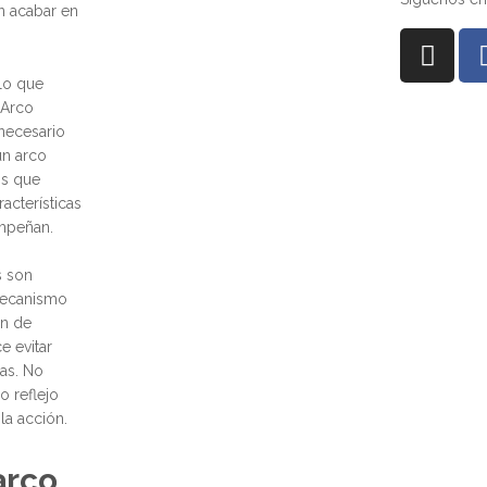
n acabar en
lo que
 Arco
 necesario
un arco
jos que
racterísticas
mpeñan.
s son
mecanismo
en de
e evitar
as. No
 reflejo
la acción.
arco