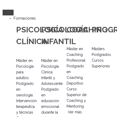
Formaciones
PSICOLOGÍA
PSICOLOGÍA
COACHING
PROG
CLÍNICA
INFANTIL
Máster en
Másters
Coaching
Postgrados
Profesional
Cursos
Máster en
Máster en
Postgrado
Superiores
Psicología
Psicología
en
para
Clínica
Coaching
adultos
Infantil y
Deportivo
Postgrado
Adolescente
Curso
en
Postgrado
Superior de
sexología:
en
Coaching y
Intervención
educación
Mentoring
terapéutica
emocional
Ver más
y técnicas
durante la