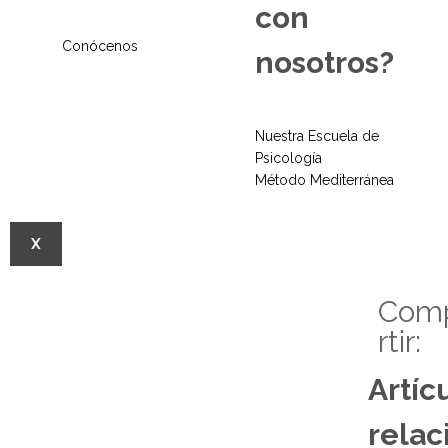
con
Conócenos
nosotros?
Nuestra Escuela de
Psicología
Método Mediterránea
X
Com
rtir:
Artíc
relac