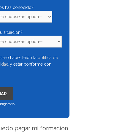
s has conocido?
tu situación?
laro haber leído la
política de
cidad
y estar conforme con
bligatorio
edo pagar mi formación