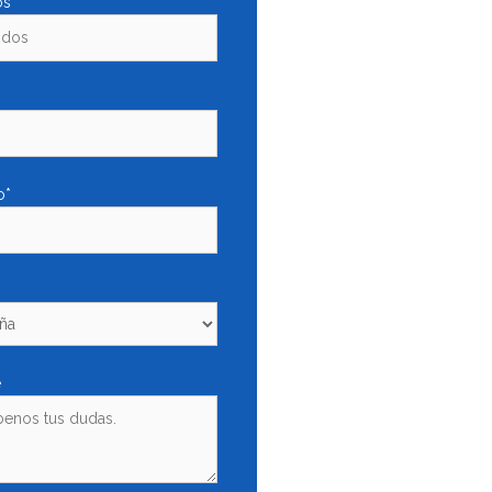
os*
o*
e