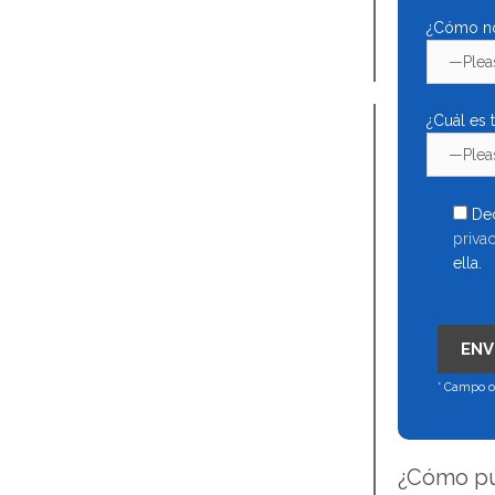
¿Cómo no
¿Cuál es 
Dec
priva
ella.
* Campo o
¿Cómo pu