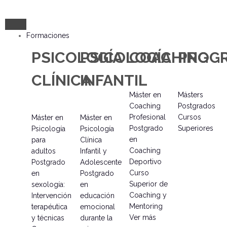
Formaciones
PSICOLOGÍA
PSICOLOGÍA
COACHING
PROG
CLÍNICA
INFANTIL
Máster en
Másters
Coaching
Postgrados
Profesional
Cursos
Máster en
Máster en
Postgrado
Superiores
Psicología
Psicología
en
para
Clínica
Coaching
adultos
Infantil y
Deportivo
Postgrado
Adolescente
Curso
en
Postgrado
Superior de
sexología:
en
Coaching y
Intervención
educación
Mentoring
terapéutica
emocional
Ver más
y técnicas
durante la