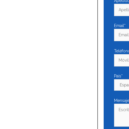
Apellid
Email*
Teléfon
País*
Mensaj