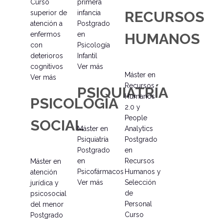
Curso
primera
RECURSOS
superior de
infancia
atención a
Postgrado
enfermos
en
HUMANOS
con
Psicología
deterioros
Infantil
cognitivos
Ver más
Máster en
Ver más
Recursos
PSIQUIATRÍA
Humanos
PSICOLOGÍA
2.0 y
People
SOCIAL
Máster en
Analytics
Psiquiatría
Postgrado
Postgrado
en
en
Recursos
Máster en
Psicofármacos
Humanos y
atención
Ver más
Selección
jurídica y
de
psicosocial
Personal
del menor
Curso
Postgrado