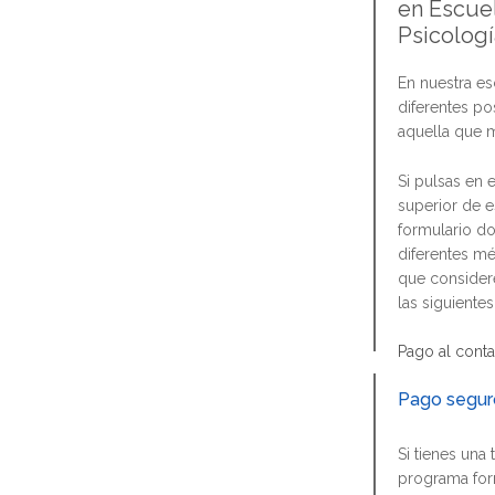
en Escue
Psicologí
En nuestra e
diferentes po
aquella que m
Si pulsas en 
superior de e
formulario do
diferentes mé
que considere
las siguiente
Pago al cont
Pago seguro
Si tienes una 
programa form