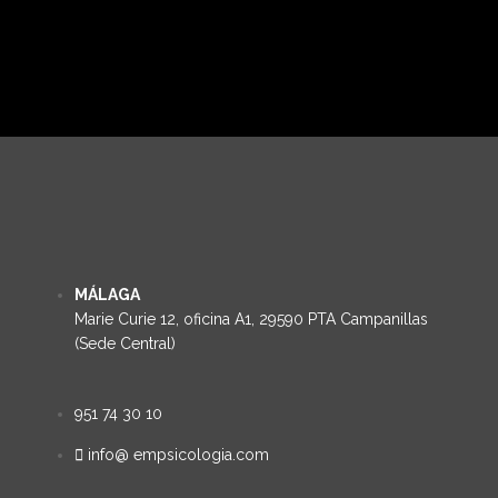
MÁLAGA
Marie Curie 12, oficina A1, 29590 PTA Campanillas
(Sede Central)
951 74 30 10
info@ empsicologia.com