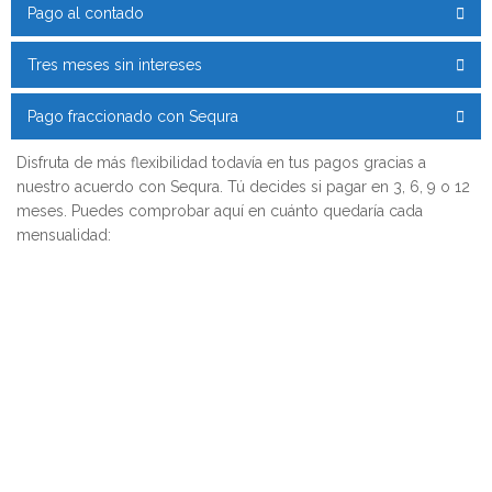
Pago al contado
Tres meses sin intereses
Pago fraccionado con Sequra
Disfruta de más flexibilidad todavía en tus pagos gracias a
nuestro acuerdo con Sequra. Tú decides si pagar en 3, 6, 9 o 12
meses. Puedes comprobar aquí en cuánto quedaría cada
mensualidad: