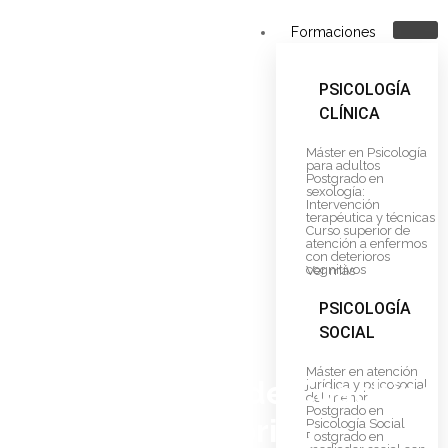
Formaciones
PSICOLOGÍA
CLÍNICA
Máster en Psicología
para adultos
Postgrado en
sexología:
Intervención
terapéutica y técnicas
Curso superior de
atención a enfermos
con deterioros
cognitivos
Ver más
PSICOLOGÍA
SOCIAL
Máster en atención
Curso superior de Coaching
jurídica y psicosocial
del menor
Postgrado en
y Mentoring
Psicología Social
Postgrado en