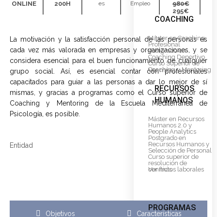
ONLINE
200H
Es
Empleo
980€
295€
COACHING
Máster en Coaching
La motivación y la satisfacción personal de las personas es
Profesional
cada vez más valorada en empresas y organizaciones, y se
Postgrado en
Coaching Deportivo
considera esencial para el buen funcionamiento de cualquier
Curso Superior de
Coaching y Mentoring
Ver más
grupo social. Así, es esencial contar con profesionales
capacitados para guiar a las personas a dar lo mejor de sí
RECURSOS
mismas, y gracias a programas como el Curso superior de
HUMANOS
Coaching y Mentoring de la Escuela Mediterránea de
Psicología, es posible.
Máster en Recursos
Humanos 2.0 y
People Analytics
Postgrado en
Recursos Humanos y
Entidad
Selección de Personal
Curso superior de
resolución de
conflictos laborales
Ver más
PROGRAMAS
Objetivos
Características