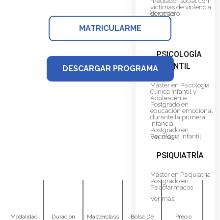
mediador social con
víctimas de violencia
de género
Ver más
MATRICULARME
PSICOLOGÍA
INFANTIL
DESCARGAR PROGRAMA
Máster en Psicología
Clínica Infantil y
Adolescente
Postgrado en
educación emocional
durante la primera
infancia
Postgrado en
Psicología Infantil
Ver más
PSIQUIATRÍA
Máster en Psiquiatría
Postgrado en
Psicofármacos
Ver más
Modalidad
Duración
Masterclass
Bolsa De
Precio