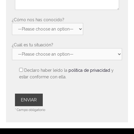
¿Cómo nos has conocido?
¿Cuál es tu situación?
Declaro haber leído la
política de privacidad
y
estar conforme con ella.
* Campo obligatorio