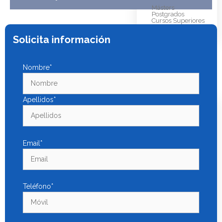
Másters
Postgrados
Cursos Superiores
Solicita información
Talleres de
Autoayuda
Webinars
Nombre*
Blog
Nuestra escuela
Apellidos*
NUESTRO
EQUIPO
Conócenos
Email*
¿POR QUÉ
FORMARTE CON
Teléfono*
NOSOTROS?
Nuestra Escuela de
Psicología