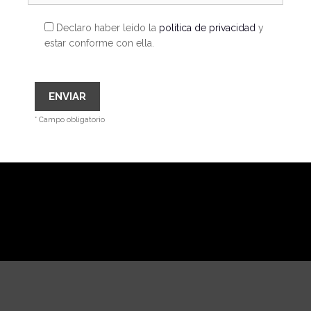
Declaro haber leído la
política de privacidad
y
estar conforme con ella.
* Campo obligatorio