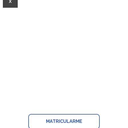
X
Postgrado en inteligencia
emocional y
autoconocimiento para el
liderazgo
MATRICULARME