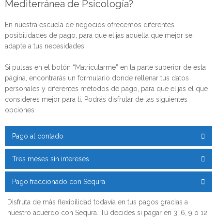
Mediterránea de Psicología?
En nuestra escuela de negocios ofrecemos diferentes
posibilidades de pago, para que elijas aquella que mejor se
adapte a tus necesidades.
Si pulsas en el botón “Matricularme” en la parte superior de esta
página, encontrarás un formulario donde rellenar tus datos
personales y diferentes métodos de pago, para que elijas el que
consideres mejor para ti. Podrás disfrutar de las siguientes
opciones:
Pago al contado
Tres meses sin intereses
Pago fraccionado con Sequra
Disfruta de más flexibilidad todavía en tus pagos gracias a
nuestro acuerdo con Sequra. Tú decides si pagar en 3, 6, 9 o 12