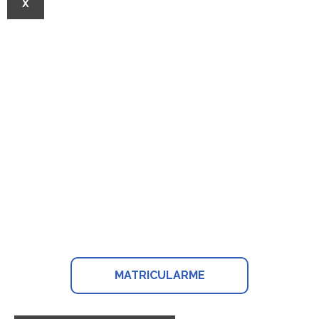
X
Máster en tratamiento e
intervención de la
ansiedad y el estrés
MATRICULARME