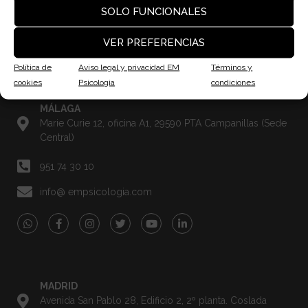
SOLO FUNCIONALES
VER PREFERENCIAS
Política de
Aviso legal y privacidad EM
Términos y
cookies
Psicologia
condiciones
MÁLAGA
Marie Curie 12, oficina A1, 29590 PTA Campanillas (Sede
Central)
951 74 30 10
info@ empsicologia.com
MADRID
Avenida San Pablo 28, Edificio 2, 2º planta. Coslada