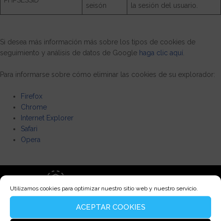
PHPSESSID
seisón
la sesión del usuario.
Si desea más información más sobre los tipos de cookies de
seguimiento y análisis de datos de Google
haga clic aquí
.
Para informarse sobre cómo eliminar las cookies de su explorador:
Firefox
Chrome
Internet Explorer
Safari
Opera
Utilizamos cookies para optimizar nuestro sitio web y nuestro servicio.
ACEPTAR COOKIES