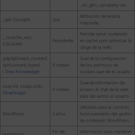
_dc_gtm_<property-id>.
Atribución de enlace
_gali (Google)
30s
mejorada.
Permite servir contenido
__lscache_vary
Persistente
en caché para optimizar la
(LSCaché)
carga de la web
gdpr[allowed_cookies],
Guarda la configuración
dpr[consent_types]
6 meses
de los permisos de
(
Trew Knowledge
)
cookies que de el usuario.
Guarda información de
ssup.vid, ssupp.visits
6 meses
acceso al chat de la web
(
Smartsupp
)
para dar avisos al usuario.
Utilizado para el correcto
WordPress
2 años
funcionamiento del gestor
de contenido WordPress.
Fin de
información para mantener