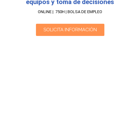
equipos y toma de decisiones
ONLINE | 750H | BOLSA DE EMPLEO
SOLICITA INFORMACIÓN
Curso Superior de Resolución de Conflictos
laborales
ONLINE | 200H | BOLSA DE EMPLEO