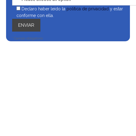
Declaro haber leído la
política de privacidad
y estar
conforme con ella.
* Campo obligatorio
¿Por qué especializarme en
Recursos Humanos?