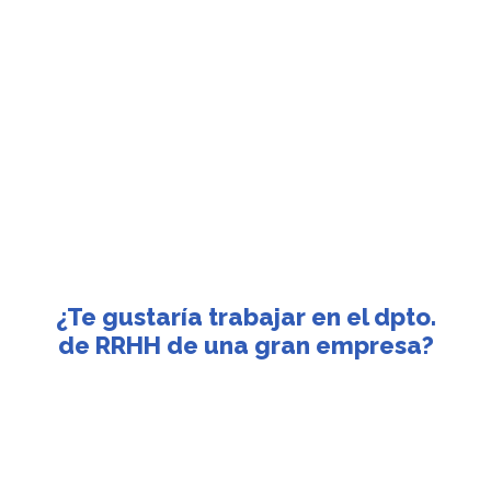
¿Te gustaría trabajar en el dpto.
de RRHH de una gran empresa?
Si quieres especializarte en Recursos Humanos,
Coaching, Mentoring o Liderazgo de equipos este
septiembre tienes una oportunidad única.